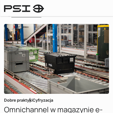
To the overview
Dobre praktyki
Cyfryzacja
Omnichannel w magazynie e-
: