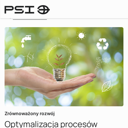
To the overview
Zrównoważony rozwój
Optymalizacja procesów
: