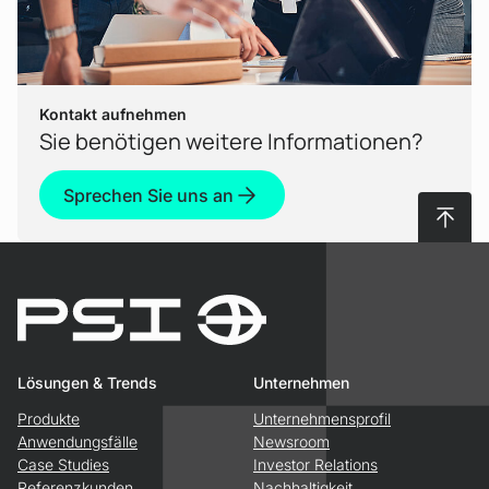
Kontakt aufnehmen
Sie benötigen weitere Informationen?
Sprechen Sie uns an
Nach 
Lösungen & Trends
Unternehmen
Produkte
Unternehmensprofil
Anwendungsfälle
Newsroom
Case Studies
Investor Relations
Referenzkunden
Nachhaltigkeit