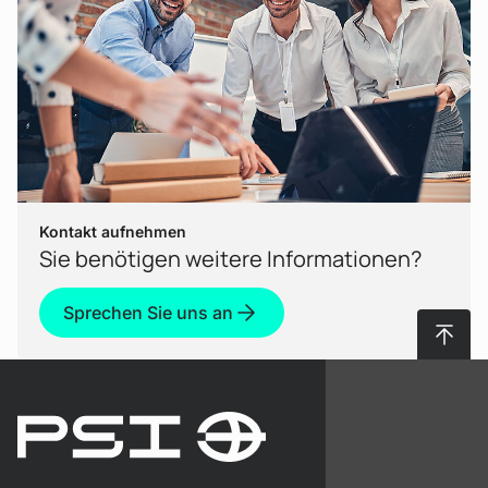
Kontakt aufnehmen
Sie benötigen weitere Informationen?
Sprechen Sie uns an
Nach 