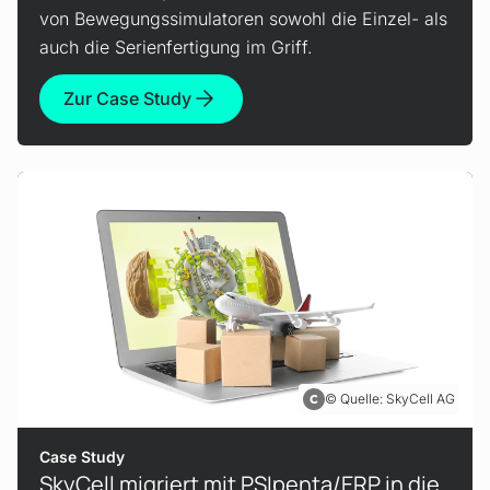
von Bewegungssimulatoren sowohl die Einzel- als
auch die Serienfertigung im Griff.
Zur Case Study
Quelle: SkyCell AG
Case Study
SkyCell migriert mit PSIpenta/ERP in die