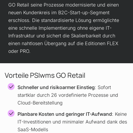
GO Retail seine Prozesse modernisierte und einen
neuen Kundenkreis im B2C-Start-up-Segment
erschloss. Die standardisierte Lösung ermöglichte
eine schnelle Implementierung ohne eigene IT-
Infrastruktur und sichert die Skalierbarkeit durch
einen nahtlosen Übergang auf die Editionen FLEX
oder PRO.
Vorteile PSIwms GO Retail
Schneller und risikoarmer Einstieg
: Sofort
startklar durch 26 vordefinierte Prozesse und
Cloud-Bereitstellung
Planbare Kosten und geringer IT-Aufwand
: Keine
IT-Investitionen und minimaler Aufwand dank des
SaaS-Modells