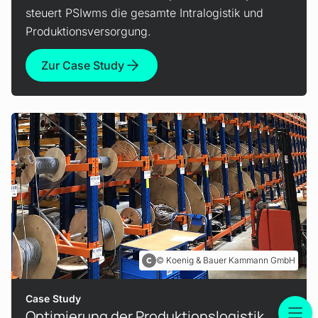
steuert PSIwms die gesamte Intra­logistik und
Produktionsversorgung.
Zur Case Study
Ihr Feedback zur Website
Ihre Meinung hilft uns, diese Website zu
verbessern. Wir schätzen Ihre Zeit – die Umfrage
dauert nur etwa 3 Minuten.
Feedback geben
Koenig & Bauer Kammann GmbH
Case Study
Später erinnern
Optimierung der Produktionslogistik