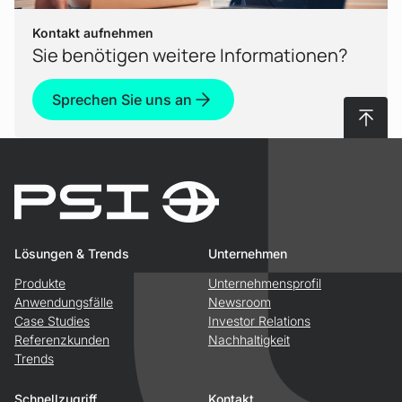
Kontakt aufnehmen
Sie benötigen weitere Informationen?
Sprechen Sie uns an
Nach 
Lösungen & Trends
Unternehmen
Produkte
Unternehmensprofil
Anwendungsfälle
Newsroom
Case Studies
Investor Relations
Referenzkunden
Nachhaltigkeit
Trends
Schnellzugriff
Kontakt