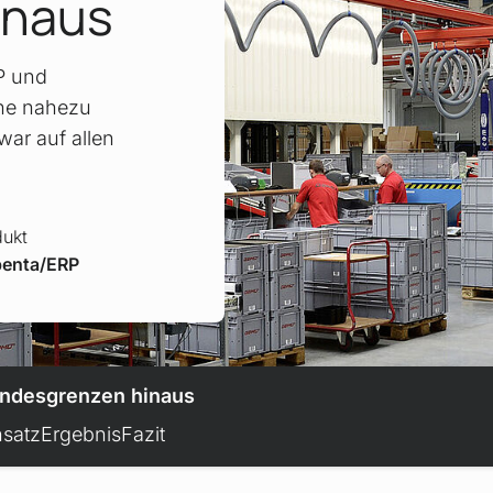
inaus
P und
ine nahezu
war auf allen
dukt
penta/ERP
andesgrenzen hinaus
satz
Ergebnis
Fazit