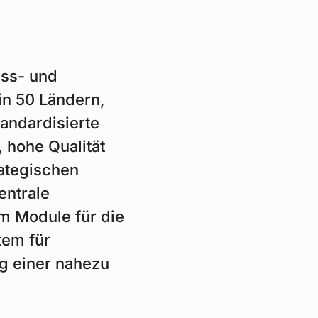
ess- und
in 50 Ländern,
tandardisierte
 hohe Qualität
rategischen
entrale
m Module für die
tem für
ng einer nahezu