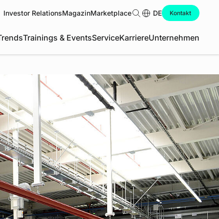
Investor Relations
Magazin
Marketplace
Suche
DE
Kontakt
Trends
Trainings & Events
Service
Karriere
Unternehmen