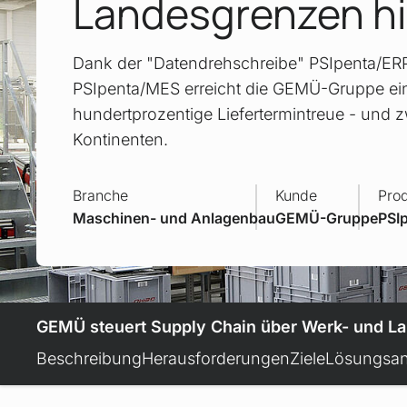
Landesgrenzen h
Dank der "Datendrehschreibe" PSIpenta/ER
PSIpenta/MES erreicht die GEMÜ-Gruppe e
hundertprozentige Liefertermintreue - und z
Kontinenten.
Branche
Kunde
Pro
Maschinen- und Anlagenbau
GEMÜ-Gruppe
PSI
GEMÜ steuert Supply Chain über Werk- und L
Beschreibung
Herausforderungen
Ziele
Lösungsan