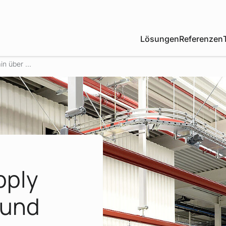
Lösungen
Referenzen
n über ...
pply
 und