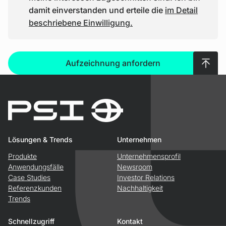
damit einverstanden und erteile die
im Detail
beschriebene Einwilligung.
Nach 
Aufzeichnung anfordern
Lösungen & Trends
Unternehmen
Produkte
Unternehmensprofil
Anwendungsfälle
Newsroom
Case Studies
Investor Relations
Referenzkunden
Nachhaltigkeit
Trends
Schnellzugriff
Kontakt