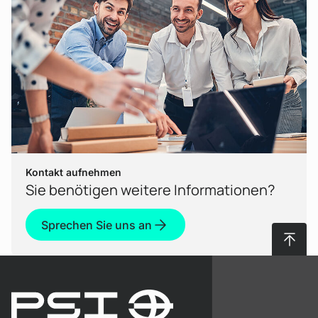
Kontakt aufnehmen
Sie benötigen weitere Informationen?
Sprechen Sie uns an
Nach 