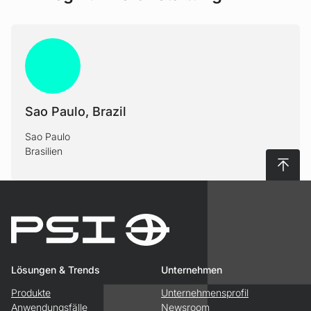
Sao Paulo, Brazil
Sao Paulo
Brasilien
Nach 
Lösungen & Trends
Unternehmen
Produkte
Unternehmensprofil
Anwendungsfälle
Newsroom