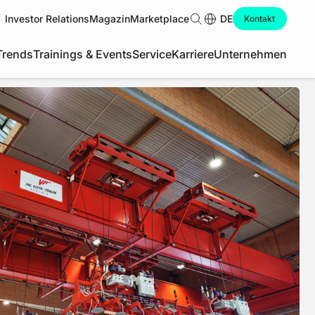
Investor Relations
Magazin
Marketplace
Suche
DE
Kontakt
Trends
Trainings & Events
Service
Karriere
Unternehmen