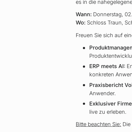
es in die nahegelegen
Wann:
Donnerstag, 02.
Wo:
Schloss Traun, Sc
Freuen Sie sich auf ei
Produktmanageme
Produktentwicklu
ERP meets AI:
En
konkreten Anwen
Praxisbericht Vo
Anwender.
Exklusiver Firm
live zu erleben.
Bitte beachten Sie:
Die 