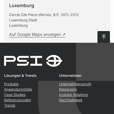
Luxemburg
Cercle Cite Place d’Armes, B.P. 267L-2012
Luxemburg Stadt
Luxemburg
Auf Google Maps anzeigen
Nach 
Lösungen & Trends
Unternehmen
Produkte
Unternehmensprofil
Anwendungsfälle
Newsroom
Case Studies
Investor Relations
Referenzkunden
Nachhaltigkeit
Trends