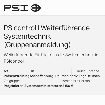
Herunte
Trainings
PSIcontrol | Weiterführende
Systemtechnik
(Gruppenanmeldung)
Weiterführende Einblicke in die Systemtechnik in
PSIcontrol
Art
Ort
Dauer
Sprache
Präsenztraining
Aschaffenburg, Deutschland
2 Tage
Deutsch
Zielgruppe
Kosten pro Person
Projektierer, Systemadministratoren
3150 €