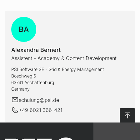
BA
Alexandra Bernert
Assistent - Academy & Content Development
PSI Software SE - Grid & Energy Management
Boschweg 6
63741 Aschaffenburg
Germany
schulung@
psi.de
+49 6021 366-421
Nach 