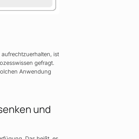
s
ufrechtzuerhalten, ist
ozesswissen gefragt.
r solchen Anwendung
 senken und
erfügung. Das heißt, es