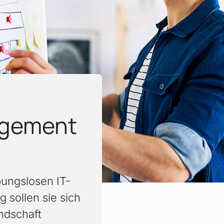
agement
bungslosen IT-
 sollen sie sich
ndschaft