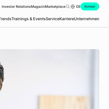
Investor Relations
Magazin
Marketplace
Suche
DE
Kontakt
Trends
Trainings & Events
Service
Karriere
Unternehmen