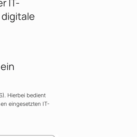
r IT-
 digitale
 ein
). Hierbei bedient
en eingesetzten IT-