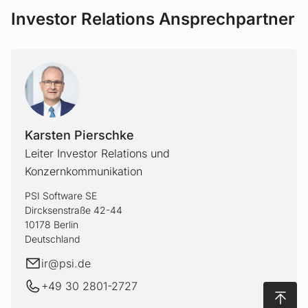
Investor Relations Ansprechpartner
Karsten Pierschke
Leiter Investor Relations und
Konzernkommunikation
PSI Software SE
Dircksenstraße 42-44
10178 Berlin
Deutschland
E-Mail
ir@
psi.de
+49 30 2801-2727
Nach 