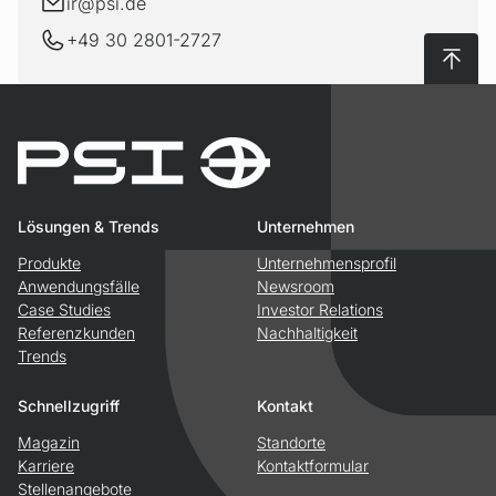
E-Mail
ir@
psi.de
+49 30 2801-2727
Nach 
Lösungen & Trends
Unternehmen
Produkte
Unternehmensprofil
Anwendungsfälle
Newsroom
Case Studies
Investor Relations
Referenzkunden
Nachhaltigkeit
Trends
Schnellzugriff
Kontakt
Magazin
Standorte
Karriere
Kontaktformular
Stellenangebote