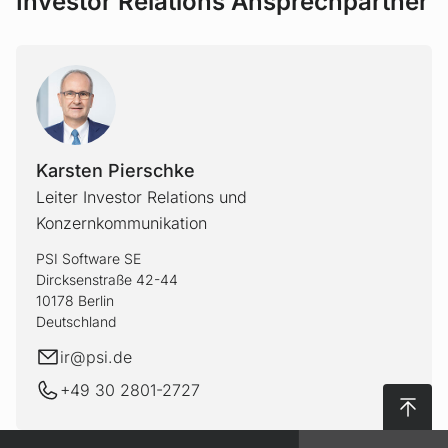
Investor Relations Ansprechpartner
Karsten Pierschke
Leiter Investor Relations und
Konzernkommunikation
PSI Software SE
Dircksenstraße 42-44
10178 Berlin
Deutschland
E-Mail
ir@
psi.de
+49 30 2801-2727
Nach 