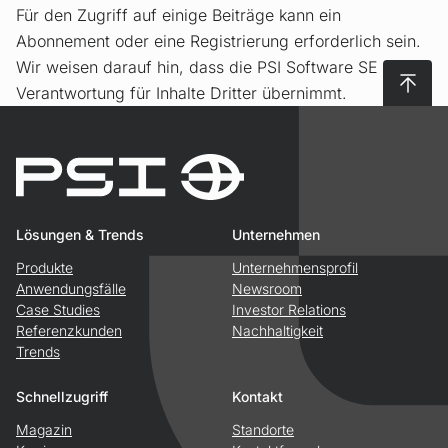
Für den Zugriff auf einige Beiträge kann ein
Abonnement oder eine Registrierung erforderlich sein.
Wir weisen darauf hin, dass die PSI Software SE keine
Nach 
Verantwortung für Inhalte Dritter übernimmt.
Lösungen & Trends
Unternehmen
Produkte
Unternehmensprofil
Anwendungsfälle
Newsroom
Case Studies
Investor Relations
Referenzkunden
Nachhaltigkeit
Trends
Schnellzugriff
Kontakt
Magazin
Standorte