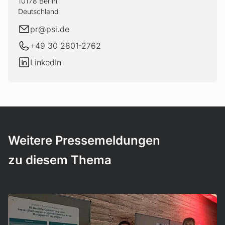
10178 Berlin
Deutschland
E-Mail
pr@
psi.de
+49 30 2801-2762
LinkedIn
LinkedIn
Weitere Pressemeldungen
zu diesem Thema
Mehr erfahren!