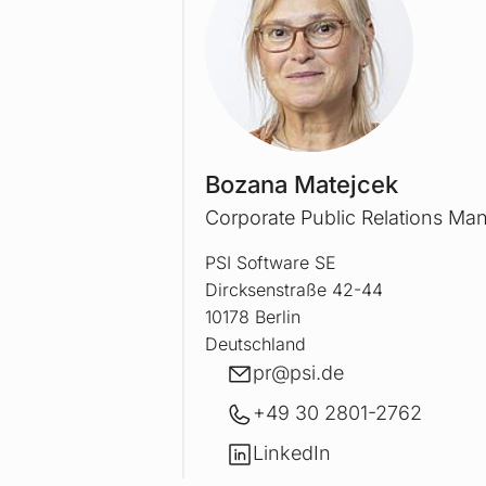
BOZA
Bozana Matejcek
Corporate Public Relations Ma
PSI Software SE
Dircksenstraße 42-44
10178 Berlin
Deutschland
E-Mail
pr@
psi.de
+49 30 2801-2762
LinkedIn
LinkedIn