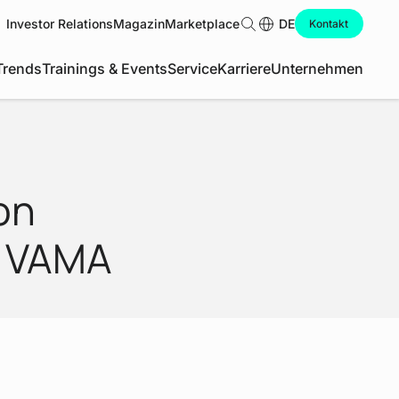
Investor Relations
Magazin
Marketplace
Suche
DE
Kontakt
Trends
Trainings & Events
Service
Karriere
Unternehmen
on
r VAMA