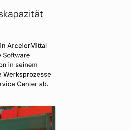
­kapazität
in ArcelorMittal
e Software
on in seinem
ie Werksprozesse
rvice Center ab.