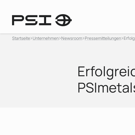
Startseite
Unternehmen
Newsroom
Pressemitteilungen
Erfol
Erfolgre
PSImetal