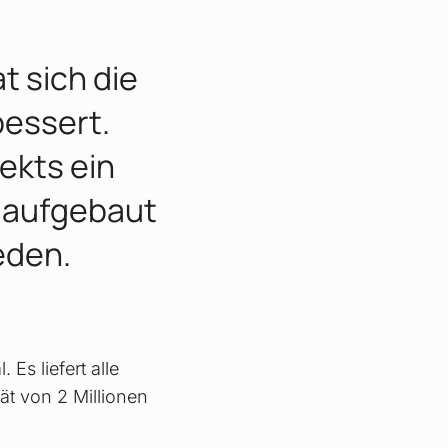
t sich die
bessert.
ekts ein
s aufgebaut
eden.
Es liefert alle
tät von 2 Millionen