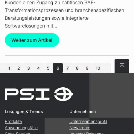
Kunden einen Zugang zu nahtlosen SAP-
Transformationsprozessen und branchenspezifischen
Beratungsleistungen sowie integrierte
Softwarelösungen mit…
Weiter zum Artikel
Nach 
1
2
3
4
5
6
7
8
9
10
nächste
Lösungen & Trends
Unternehmen
Produkte
Unternehmensprofil
Anwendungsfälle
Newsroom
Case Studies
Investor Relations