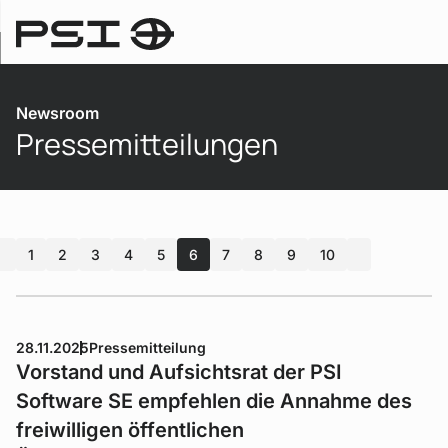
Newsroom
Newsroom
Pressemitteilungen
1
2
3
4
5
6
7
8
9
10
nächste
28.11.2025
Pressemitteilung
Vorstand und Aufsichtsrat der PSI
Software SE empfehlen die Annahme des
freiwilligen öffentlichen