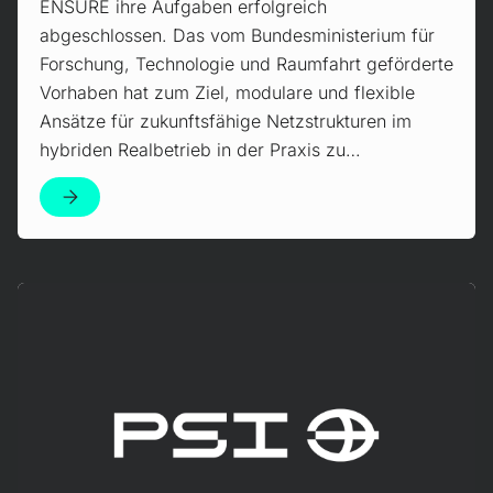
ENSURE ihre Aufgaben erfolgreich
abgeschlossen. Das vom Bundesministerium für
Forschung, Technologie und Raumfahrt geförderte
Vorhaben hat zum Ziel, modulare und flexible
Ansätze für zukunftsfähige Netzstrukturen im
hybriden Realbetrieb in der Praxis zu…
Mehr erfahren!