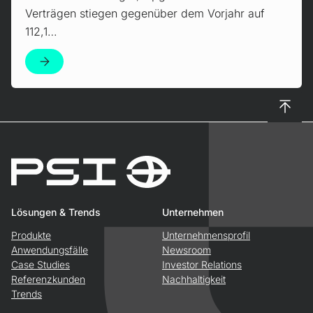
Verträgen stiegen gegenüber dem Vorjahr auf
112,1…
Nach 
Lösungen & Trends
Unternehmen
Produkte
Unternehmensprofil
Anwendungsfälle
Newsroom
Case Studies
Investor Relations
Referenzkunden
Nachhaltigkeit
Trends