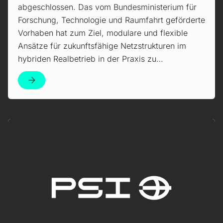
abgeschlossen. Das vom Bundesministerium für
Forschung, Technologie und Raumfahrt geförderte
Vorhaben hat zum Ziel, modulare und flexible
Ansätze für zukunftsfähige Netzstrukturen im
hybriden Realbetrieb in der Praxis zu…
Mehr erfahren!