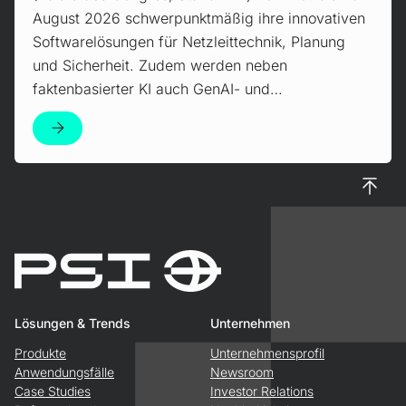
August 2026 schwerpunktmäßig ihre innovativen
Softwarelösungen für Netzleittechnik, Planung
und Sicherheit. Zudem werden neben
faktenbasierter KI auch GenAI- und…
Nach 
Lösungen & Trends
Unternehmen
Produkte
Unternehmensprofil
Anwendungsfälle
Newsroom
Case Studies
Investor Relations