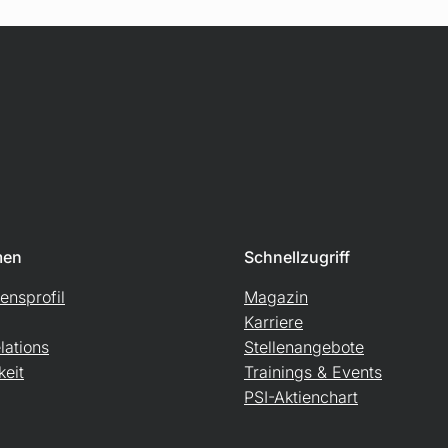
men
Schnellzugriff
nsprofil
Magazin
Karriere
lations
Stellenangebote
keit
Trainings & Events
PSI-Aktienchart