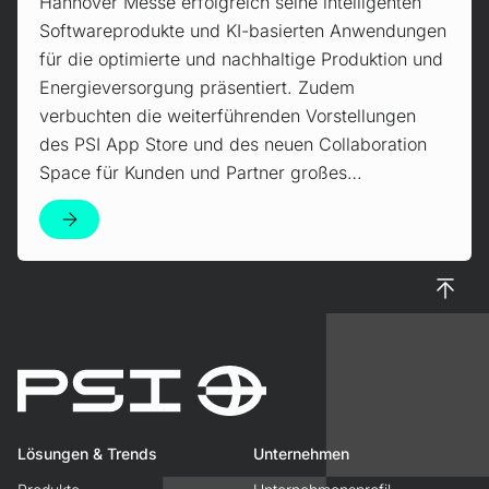
Hannover Messe erfolgreich seine intelligenten
Softwareprodukte und KI-basierten Anwendungen
für die optimierte und nachhaltige Produktion und
Energieversorgung präsentiert. Zudem
verbuchten die weiterführenden Vorstellungen
des PSI App Store und des neuen Collaboration
Space für Kunden und Partner großes…
Nach 
Lösungen & Trends
Unternehmen