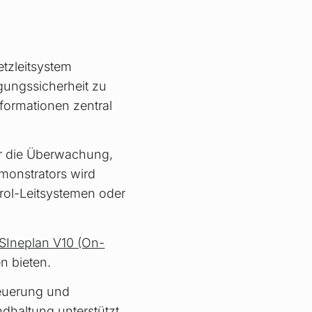
tzleitsystem
rgungssicherheit zu
nformationen zentral
r die Überwachung,
monstrators wird
rol-Leitsystemen oder
SIneplan V10 (On-
n bieten.
euerung und
haltung unterstützt.