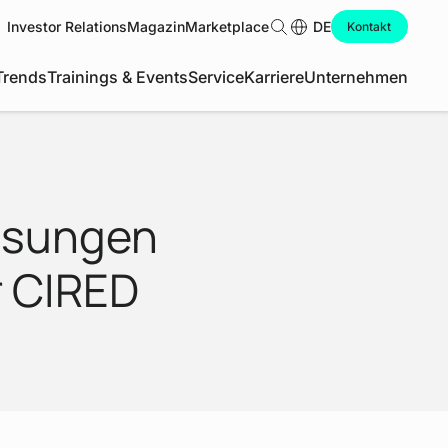
Investor Relations
Magazin
Marketplace
Suche
DE
Kontakt
Trends
Trainings & Events
Service
Karriere
Unternehmen
lösungen
r CIRED