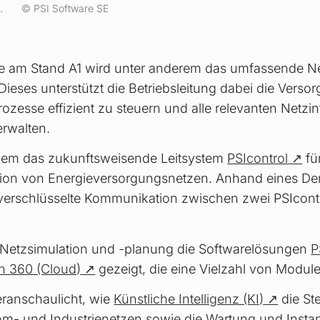
.
PSI Software SE
lle am Stand A1 wird unter anderem das umfassende Ne
 Dieses unterstützt die Betriebsleitung dabei die Verso
rozesse effizient zu steuern und alle relevanten Netzi
erwalten.
rdem das zukunftsweisende Leitsystem
PSIcontrol
fü
ion von Energieversorgungsnetzen. Anhand eines De
enverschlüsselte Kommunikation zwischen zwei PSIcont
Netzsimulation und -planung die Softwarelösungen
P
n 360 (Cloud)
gezeigt, die eine Vielzahl von Module
eranschaulicht, wie
Künstliche Intelligenz (KI)
die St
- und Industrienetzen sowie die Wartung und Instand