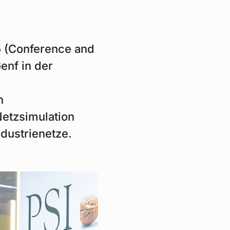
25 (Conference and
Genf in der
r
n
etzsimulation
dustrienetze.