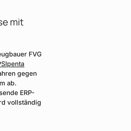
se mit
zeugbauer FVG
SIpenta
fahren gegen
em ab.
ssende ERP-
d vollständig