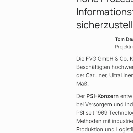
Informations
sicherzustel
Tom De
Projekt
Die
FVG GmbH & Co. 
Beschäftigten hochwert
der CarLiner, UltraLi
Maß.
Der
PSI-Konzern
entwi
bei Versorgern und Ind
PSI seit 1969 Technolo
Methoden mit industrie
Produktion und Logist