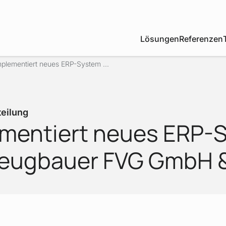
Lösungen
Referenzen
mplementiert neues ERP-System ...
teilung
ementiert neues ERP-
zeugbauer FVG GmbH &