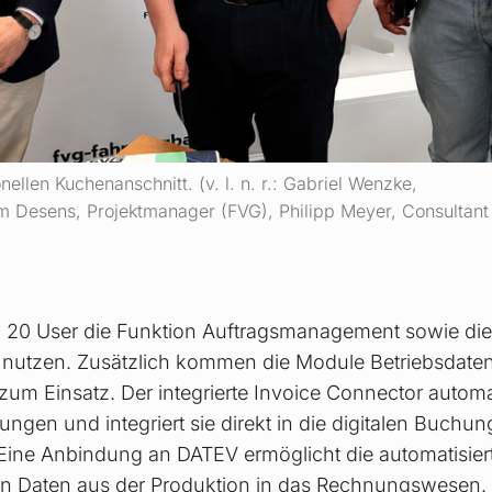
ellen Kuchenanschnitt. (v. l. n. r.: Gabriel Wenzke,
m Desens, Projektmanager (FVG), Philipp Meyer, Consultant
 20 User die Funktion Auftragsmanagement sowie di
nutzen. Zusätzlich kommen die Module Betriebsdate
zum Einsatz. Der integrierte Invoice Connector autom
en und integriert sie direkt in die digitalen Buchu
 Eine Anbindung an DATEV ermöglicht die automatisie
en Daten aus der Produktion in das Rechnungswesen.