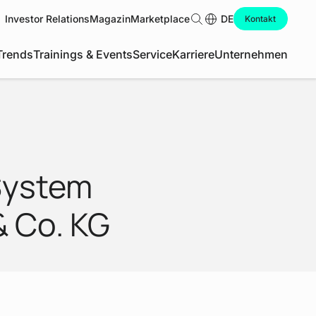
Download Datei
Investor Relations
Magazin
Marketplace
Suche
DE
Kontakt
Trends
Trainings & Events
Service
Karriere
Unternehmen
System
 Co. KG