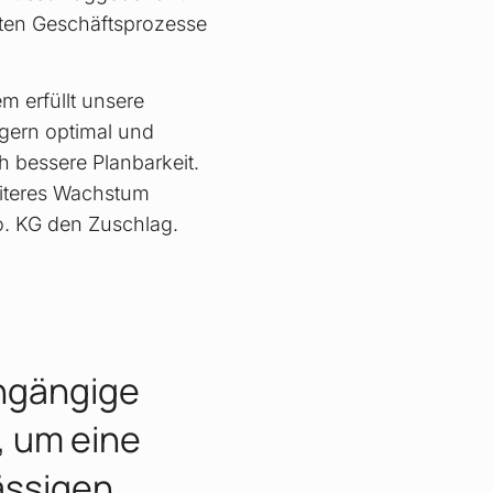
nten Geschäftsprozesse
m erfüllt unsere
gern optimal und
h bessere Planbarkeit.
weiteres Wachstum
o. KG den Zuschlag.
hgängige
 um eine
ässigen