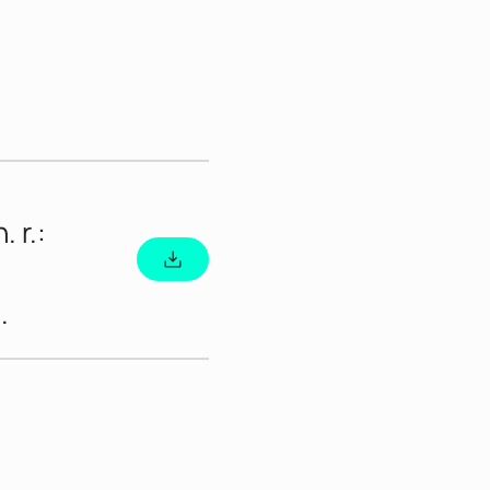
 r.:
.