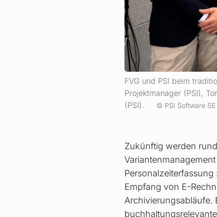
FVG und PSI beim tradition
Projektmanager (PSI), To
(PSI).
PSI Software SE
Zukünftig werden rund
Variantenmanagement 
Personalzeiterfassung 
Empfang von E-Rechnung
Archivierungsabläufe.
buchhaltungsrelevant