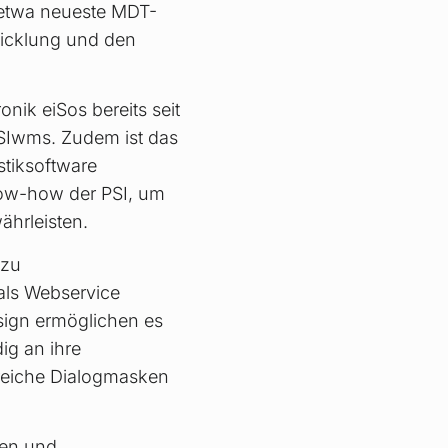
h etwa neueste MDT-
wicklung und den
onik eiSos bereits seit
PSIwms. Zudem ist das
stiksoftware
now-how der PSI, um
ährleisten.
 zu
als Webservice
esign ermöglichen es
ig an ihre
reiche Dialogmasken
hen und