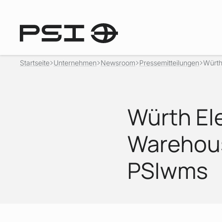
Startseite
Unternehmen
Newsroom
Pressemitteilungen
Würth 
Würth Ele
Warehou
PSIwms