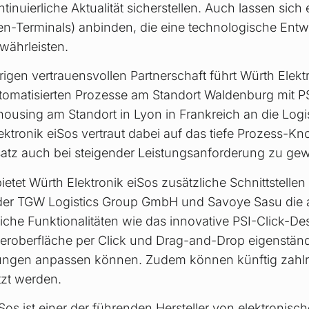
tinuierliche Aktualität sicherstellen. Auch lassen sic
en-Terminals) anbinden, die eine technologische Ent
währleisten.
rigen vertrauensvollen Partnerschaft führt Würth Elektr
utomatisierten Prozesse am Standort Waldenburg mit 
ehousing am Standort in Lyon in Frankreich an die Logi
ktronik eiSos vertraut dabei auf das tiefe Prozess-K
atz auch bei steigender Leistungsanforderung zu gew
etet Würth Elektronik eiSos zusätzliche Schnittstellen
 der TGW Logistics Group GmbH und Savoye Sasu die 
liche Funktionalitäten wie das innovative PSI-Click-D
eroberfläche per Click und Drag-and-Drop eigenständ
rungen anpassen können. Zudem können künftig zahl
tzt werden.
Sos ist einer der führenden Hersteller von elektronisc