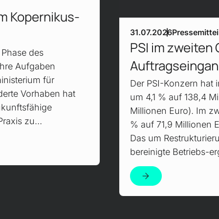
im Kopernikus-
31.07.2026
Pressemitte
PSI im zweiten
n Phase des
Auftragseinga
hre Aufgaben
nisterium für
Der PSI-Konzern hat 
derte Vorhaben hat
um 4,1 % auf 138,4 Mi
ukunftsfähige
Millionen Euro). Im z
 Praxis zu…
% auf 71,9 Millionen 
Das um Restrukturier
bereinigte Betriebs-e