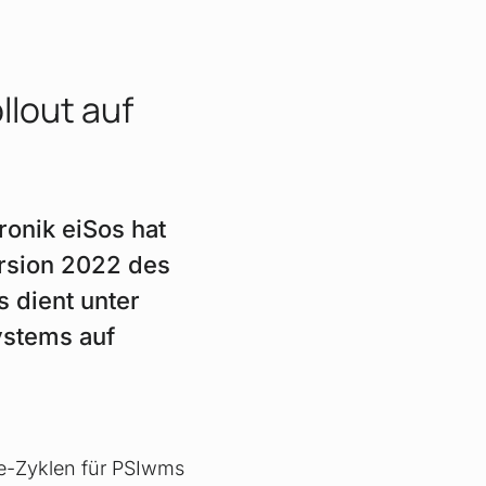
llout auf
ronik eiSos hat
ersion 2022 des
 dient unter
ystems auf
se-Zyklen für PSIwms