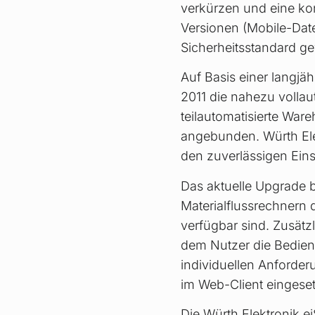
verkürzen und eine kon
Versionen (Mobile-Dat
Sicherheitsstandard ge
Auf Basis einer langjäh
2011 die nahezu volla
teilautomatisierte War
angebunden. Würth Ele
den zuverlässigen Eins
Das aktuelle Upgrade bi
Materialflussrechnern
verfügbar sind. Zusätz
dem Nutzer die Bedien
individuellen Anforde
im Web-Client eingese
Die Würth Elektronik ei