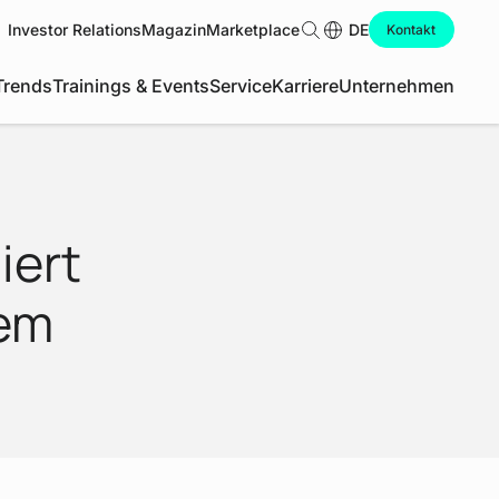
Investor Relations
Magazin
Marketplace
Suche
DE
Kontakt
Trends
Trainings & Events
Service
Karriere
Unternehmen
iert
em