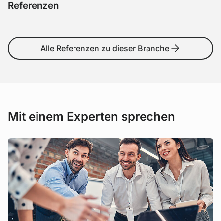
Referenzen
GEMÜ Gruppe
Mahr GmbH
Wilhelm Bahmüller Maschinenbau Präz
GEA
Koenig & Bauer Kammann G
Alle Referenzen zu dieser Branche
Mit einem Experten sprechen