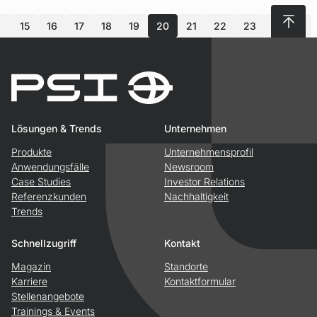
Nach 
15
16
17
18
19
20
21
22
23
24
n
Lösungen & Trends
Unternehmen
Produkte
Unternehmensprofil
Anwendungsfälle
Newsroom
Case Studies
Investor Relations
Referenzkunden
Nachhaltigkeit
Trends
Schnellzugriff
Kontakt
Magazin
Standorte
Karriere
Kontaktformular
Stellenangebote
Trainings & Events