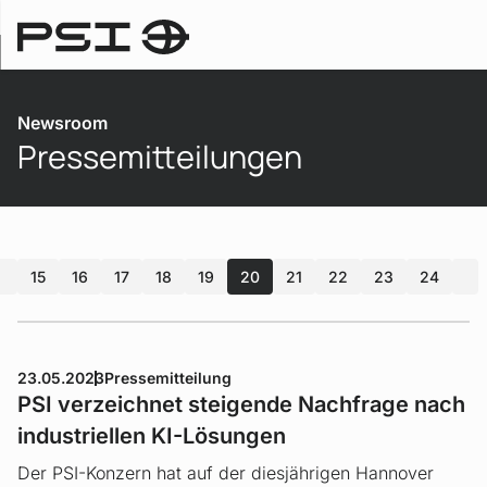
Newsroom
Newsroom
Pressemitteilungen
15
16
17
18
19
20
21
22
23
24
n
23.05.2023
Pressemitteilung
PSI verzeichnet steigende Nachfrage nach
industriellen KI-Lösungen
Der PSI-Konzern hat auf der diesjährigen Hannover