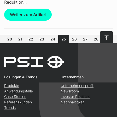
Reduktion…
Weiter zum Artikel
Nach 
20
21
22
23
24
25
26
27
28
29
Lösungen & Trends
Unternehmen
Produkte
Unternehmensprofil
Anwendungsfälle
Newsroom
Case Studies
Investor Relations
Referenzkunden
Nachhaltigkeit
Trends