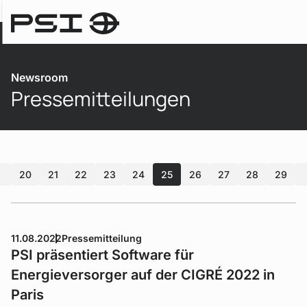
Newsroom
Newsroom
Pressemitteilungen
20
21
22
23
24
25
26
27
28
29
11.08.2022
Pressemitteilung
PSI präsentiert Software für
Energieversorger auf der CIGRÉ 2022 in
Paris